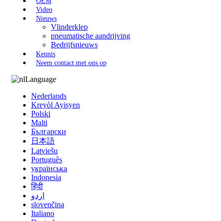
OEM
Video
Nieuws
Vlinderklep
pneumatische aandrijving
Bedrijfsnieuws
Kennis
Neem contact met ons op
Language
Nederlands
Kreyòl Ayisyen
Polski
Malti
Български
日本語
Latviešu
Português
українська
Indonesia
हिंदी
اردو
slovenčina
Italiano