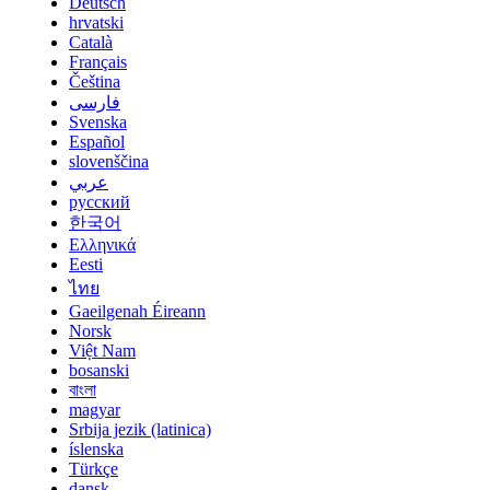
Deutsch
hrvatski
Català
Français
Čeština
فارسی
Svenska
Español
slovenščina
عربي
русский
한국어
Ελληνικά
Eesti
ไทย
Gaeilgenah Éireann
Norsk
Việt Nam
bosanski
বাংলা
magyar
Srbija jezik (latinica)
íslenska
Türkçe
dansk