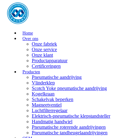
Home
Over ons
Onze fabriek
Onze service
Onze klant
Productapparatuur
Certificeringen
Producten
Pneumatische aandrijving
Vlinderklep
Scotch Yoke pneumatische aandrijving
Kogelkraan
Schakelvak beperken
Magneetventiel
Luchtfilterregelaar
Elektrisch-pneumatische klepstandsteller
Handmatig handwiel
Pneumatische roterende aandrijvingen
Pneumatische tandheugelaandrijvingen