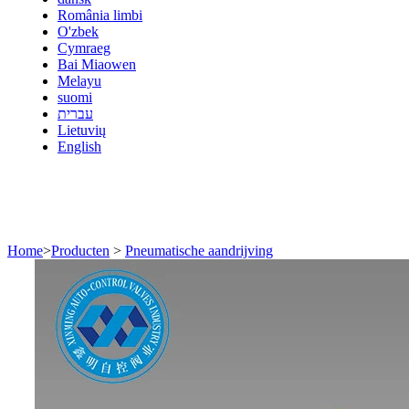
România limbi
O'zbek
Cymraeg
Bai Miaowen
Melayu
suomi
עברית
Lietuvių
English
Home
>
Producten
>
Pneumatische aandrijving