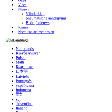
OEM
Video
Nieuws
Vlinderklep
pneumatische aandrijving
Bedrijfsnieuws
Kennis
Neem contact met ons op
Language
Nederlands
Kreyòl Ayisyen
Polski
Malti
Български
日本語
Latviešu
Português
українська
Indonesia
हिंदी
اردو
slovenčina
Italiano