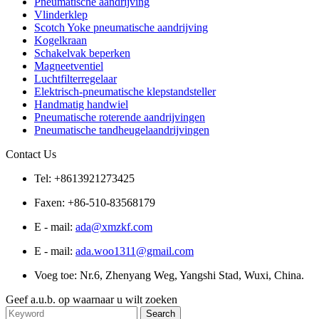
Pneumatische aandrijving
Vlinderklep
Scotch Yoke pneumatische aandrijving
Kogelkraan
Schakelvak beperken
Magneetventiel
Luchtfilterregelaar
Elektrisch-pneumatische klepstandsteller
Handmatig handwiel
Pneumatische roterende aandrijvingen
Pneumatische tandheugelaandrijvingen
Contact Us
Tel: +8613921273425
Faxen: +86-510-83568179
E - mail:
ada@xmzkf.com
E - mail:
ada.woo1311@gmail.com
Voeg toe: Nr.6, Zhenyang Weg, Yangshi Stad, Wuxi, China.
Geef a.u.b. op waarnaar u wilt zoeken