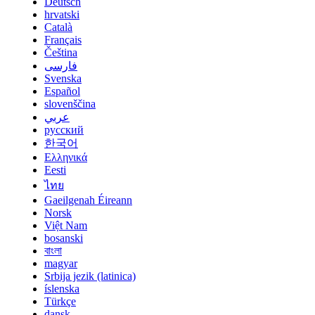
Deutsch
hrvatski
Català
Français
Čeština
فارسی
Svenska
Español
slovenščina
عربي
русский
한국어
Ελληνικά
Eesti
ไทย
Gaeilgenah Éireann
Norsk
Việt Nam
bosanski
বাংলা
magyar
Srbija jezik (latinica)
íslenska
Türkçe
dansk