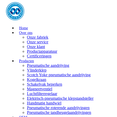
Home
Over ons
Onze fabriek
Onze service
Onze klant
Productapparatuur
Certificeringen
Producten
Pneumatische aandrijving
Vlinderklep
Scotch Yoke pneumatische aandrijving
Kogelkraan
Schakelvak beperken
Magneetventiel
Luchtfilterregelaar
Elektrisch-pneumatische klepstandsteller
Handmatig handwiel
Pneumatische roterende aandrijvingen
Pneumatische tandheugelaandrijvingen