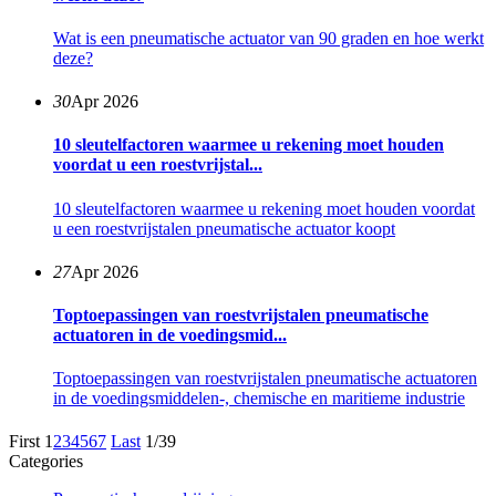
Wat is een pneumatische actuator van 90 graden en hoe werkt
deze?
30
Apr 2026
10 sleutelfactoren waarmee u rekening moet houden
voordat u een roestvrijstal...
10 sleutelfactoren waarmee u rekening moet houden voordat
u een roestvrijstalen pneumatische actuator koopt
27
Apr 2026
Toptoepassingen van roestvrijstalen pneumatische
actuatoren in de voedingsmid...
Toptoepassingen van roestvrijstalen pneumatische actuatoren
in de voedingsmiddelen-, chemische en maritieme industrie
First
1
2
3
4
5
6
7
Last
1/39
Categories