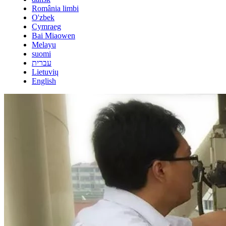
România limbi
O'zbek
Cymraeg
Bai Miaowen
Melayu
suomi
עברית
Lietuvių
English