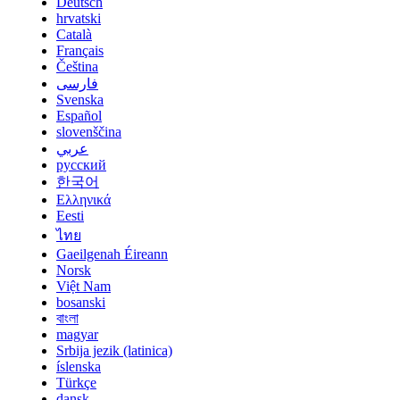
Deutsch
hrvatski
Català
Français
Čeština
فارسی
Svenska
Español
slovenščina
عربي
русский
한국어
Ελληνικά
Eesti
ไทย
Gaeilgenah Éireann
Norsk
Việt Nam
bosanski
বাংলা
magyar
Srbija jezik (latinica)
íslenska
Türkçe
dansk