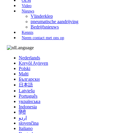
OEM
Video
Nieuws
Vlinderklep
pneumatische aandrijving
Bedrijfsnieuws
Kennis
Neem contact met ons op
Language
Nederlands
Kreyòl Ayisyen
Polski
Malti
Български
日本語
Latviešu
Português
українська
Indonesia
हिंदी
اردو
slovenčina
Italiano