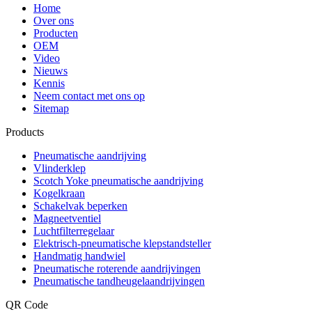
Home
Over ons
Producten
OEM
Video
Nieuws
Kennis
Neem contact met ons op
Sitemap
Products
Pneumatische aandrijving
Vlinderklep
Scotch Yoke pneumatische aandrijving
Kogelkraan
Schakelvak beperken
Magneetventiel
Luchtfilterregelaar
Elektrisch-pneumatische klepstandsteller
Handmatig handwiel
Pneumatische roterende aandrijvingen
Pneumatische tandheugelaandrijvingen
QR Code