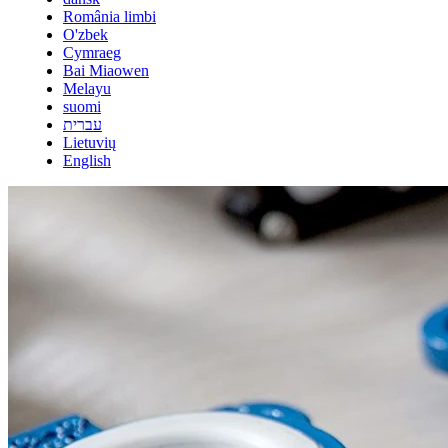
România limbi
O'zbek
Cymraeg
Bai Miaowen
Melayu
suomi
עברית
Lietuvių
English