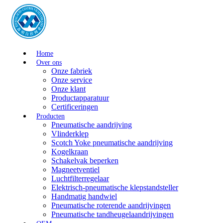
Home
Over ons
Onze fabriek
Onze service
Onze klant
Productapparatuur
Certificeringen
Producten
Pneumatische aandrijving
Vlinderklep
Scotch Yoke pneumatische aandrijving
Kogelkraan
Schakelvak beperken
Magneetventiel
Luchtfilterregelaar
Elektrisch-pneumatische klepstandsteller
Handmatig handwiel
Pneumatische roterende aandrijvingen
Pneumatische tandheugelaandrijvingen