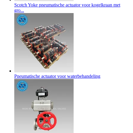
Scotch Yoke pneumatische actuator voor kogelkraan met
gro...
Pneumatische actuator voor waterbehandeling