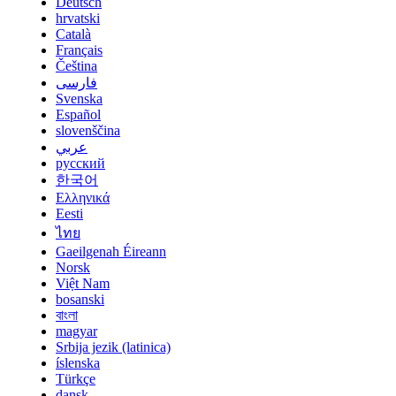
Deutsch
hrvatski
Català
Français
Čeština
فارسی
Svenska
Español
slovenščina
عربي
русский
한국어
Ελληνικά
Eesti
ไทย
Gaeilgenah Éireann
Norsk
Việt Nam
bosanski
বাংলা
magyar
Srbija jezik (latinica)
íslenska
Türkçe
dansk