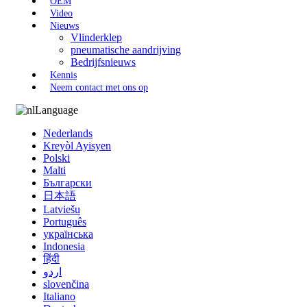
OEM
Video
Nieuws
Vlinderklep
pneumatische aandrijving
Bedrijfsnieuws
Kennis
Neem contact met ons op
Language
Nederlands
Kreyòl Ayisyen
Polski
Malti
Български
日本語
Latviešu
Português
українська
Indonesia
हिंदी
اردو
slovenčina
Italiano