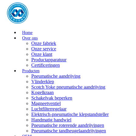
Home
Over ons
Onze fabriek
Onze service
Onze klant
Productapparatuur
Certificeringen
Producten
Pneumatische aandrijving
Vlinderklep
Scotch Yoke pneumatische aandrijving
Kogelkraan
Schakelvak beperken
Magneetventiel
Luchtfilterregelaar
Elektrisch-pneumatische klepstandsteller
Handmatig handwiel
Pneumatische roterende aandrijvingen
Pneumatische tandheugelaandrijvingen