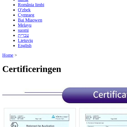
România limbi
O'zbek
Cymraeg
Bai Miaowen
Melayu
suomi
עברית
Lietuvių
English
Home
>
Certificeringen