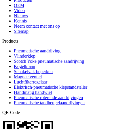
Producten
OEM
Video
Nieuws
Kennis
Neem contact met ons op
Sitemap
Products
Pneumatische aandrijving
Vlinderklep
Scotch Yoke pneumatische aandrijving
Kogelkraan
Schakelvak beperken
Magneetventiel
Luchtfilterregelaar
Elektrisch-pneumatische klepstandsteller
Handmatig handwiel
Pneumatische roterende aandrijvingen
Pneumatische tandheugelaandrijvingen
QR Code