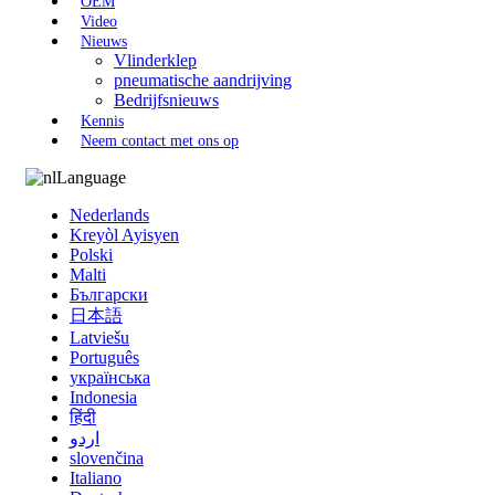
OEM
Video
Nieuws
Vlinderklep
pneumatische aandrijving
Bedrijfsnieuws
Kennis
Neem contact met ons op
Language
Nederlands
Kreyòl Ayisyen
Polski
Malti
Български
日本語
Latviešu
Português
українська
Indonesia
हिंदी
اردو
slovenčina
Italiano