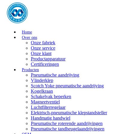
Home
Over ons
Onze fabriek
Onze service
Onze klant
Productapparatuur
Certificeringen
Producten
Pneumatische aandrijving
Vlinderklep
Scotch Yoke pneumatische aandrijving
Kogelkraan
Schakelvak beperken
Magneetventiel
Luchtfilterregelaar
Elektrisch-pneumatische klepstandsteller
Handmatig handwiel
Pneumatische roterende aandrijvingen
Pneumatische tandheugelaandrijvingen