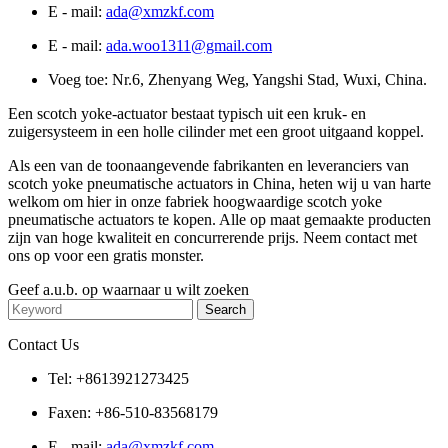
E - mail:
ada@xmzkf.com
E - mail:
ada.woo1311@gmail.com
Voeg toe: Nr.6, Zhenyang Weg, Yangshi Stad, Wuxi, China.
Een scotch yoke-actuator bestaat typisch uit een kruk- en
zuigersysteem in een holle cilinder met een groot uitgaand koppel.
Als een van de toonaangevende fabrikanten en leveranciers van
scotch yoke pneumatische actuators in China, heten wij u van harte
welkom om hier in onze fabriek hoogwaardige scotch yoke
pneumatische actuators te kopen. Alle op maat gemaakte producten
zijn van hoge kwaliteit en concurrerende prijs. Neem contact met
ons op voor een gratis monster.
Geef a.u.b. op waarnaar u wilt zoeken
Contact Us
Tel: +8613921273425
Faxen: +86-510-83568179
E - mail:
ada@xmzkf.com