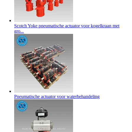
Scotch Yoke pneumatische actuator voor kogelkraan met
gro...
Pneumatische actuator voor waterbehandeling