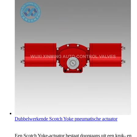
Dubbelwerkende Scotch Yoke pneumatische actuator
Een Scotch Yoke-actuator bestaat doorgaans uit een kruk- en