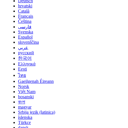
Deutsch
hrvatski
Català
Français
Čeština
فارسی
Svenska
Español
slovenščina
عربي
русский
한국어
Ελληνικά
Eesti
ไทย
Gaeilgenah Éireann
Norsk
Việt Nam
bosanski
বাংলা
magyar
Srbija jezik (latinica)
íslenska
Türkçe
dansk