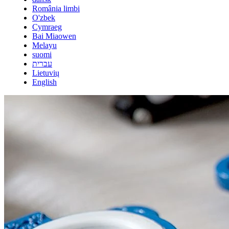
România limbi
O'zbek
Cymraeg
Bai Miaowen
Melayu
suomi
עברית
Lietuvių
English