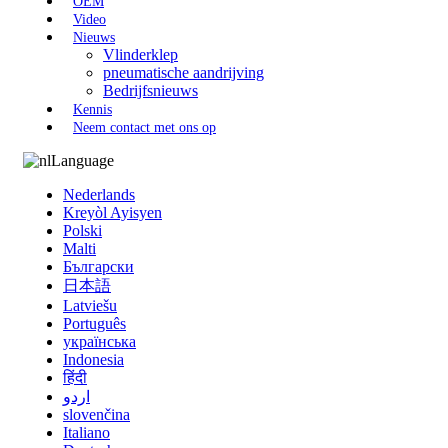
OEM
Video
Nieuws
Vlinderklep
pneumatische aandrijving
Bedrijfsnieuws
Kennis
Neem contact met ons op
Language
Nederlands
Kreyòl Ayisyen
Polski
Malti
Български
日本語
Latviešu
Português
українська
Indonesia
हिंदी
اردو
slovenčina
Italiano