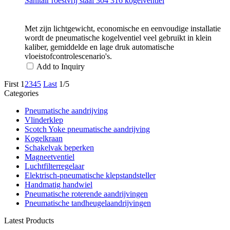
Sanitair roestvrij staal 304 316 kogelventiel
Met zijn lichtgewicht, economische en eenvoudige installatie
wordt de pneumatische kogelventiel veel gebruikt in klein
kaliber, gemiddelde en lage druk automatische
vloeistofcontrolescenario's.
Add to Inquiry
First
1
2
3
4
5
Last
1/5
Categories
Pneumatische aandrijving
Vlinderklep
Scotch Yoke pneumatische aandrijving
Kogelkraan
Schakelvak beperken
Magneetventiel
Luchtfilterregelaar
Elektrisch-pneumatische klepstandsteller
Handmatig handwiel
Pneumatische roterende aandrijvingen
Pneumatische tandheugelaandrijvingen
Latest Products