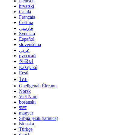
Deutsch
hrvatski
Català
Français
Čeština
فارسی
Svenska
Español
slovenščina
عربي
русский
한국어
Ελληνικά
Eesti
ไทย
Gaeilgenah Éireann
Norsk
Việt Nam
bosanski
বাংলা
magyar
Srbija jezik (latinica)
íslenska
Türkçe
dansk