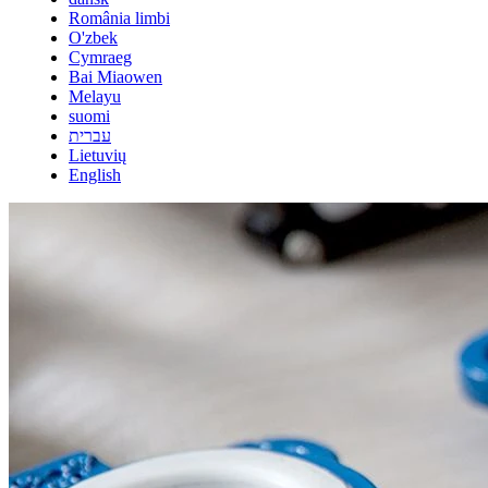
România limbi
O'zbek
Cymraeg
Bai Miaowen
Melayu
suomi
עברית
Lietuvių
English