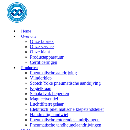
Home
Over ons
Onze fabriek
Onze service
Onze klant
Productapparatuur
Certificeringen
Producten
Pneumatische aandrijving
Vlinderklep
Scotch Yoke pneumatische aandrijving
Kogelkraan
Schakelvak beperken
Magneetventiel
Luchtfilterregelaar
Elektrisch-pneumatische klepstandsteller
Handmatig handwiel
Pneumatische roterende aandrijvingen
Pneumatische tandheugelaandrijvingen