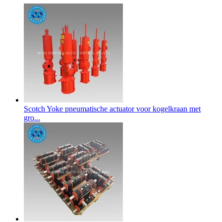
Scotch Yoke pneumatische actuator voor kogelkraan met
gro...