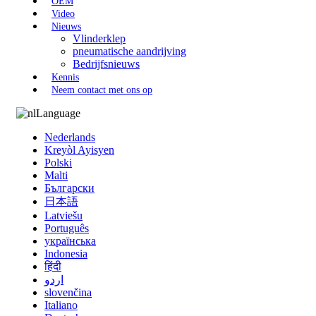
OEM
Video
Nieuws
Vlinderklep
pneumatische aandrijving
Bedrijfsnieuws
Kennis
Neem contact met ons op
Language
Nederlands
Kreyòl Ayisyen
Polski
Malti
Български
日本語
Latviešu
Português
українська
Indonesia
हिंदी
اردو
slovenčina
Italiano