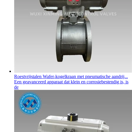
Roestvrijstalen Wafer-kogelkraan met pneumatische aandrij...
Een geavanceerd apparaat dat klein en corrosiebestendig is, is
de