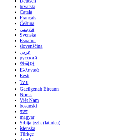
Deutsch
hrvatski
Català
Français
Čeština
فارسی
Svenska
Español
slovenščina
عربي
русский
한국어
Ελληνικά
Eesti
ไทย
Gaeilgenah Éireann
Norsk
Việt Nam
bosanski
বাংলা
magyar
Srbija jezik (latinica)
íslenska
Türkçe
dansk