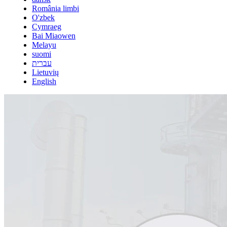
România limbi
O'zbek
Cymraeg
Bai Miaowen
Melayu
suomi
עברית
Lietuvių
English