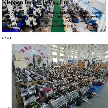
Kleppen Industrie Co., Ltd
Wuxi Xinming Auto - Control Valves Industry Co., Ltd is opgericht
sinds 2007. Onze bedrijfsgeest is "betere kwaliteit, betere service".
We besteden aan het opzetten van een vriendelijke lange - term
coöperatieve relatie met uw gewaardeerde bedrijf.
Learn More
News