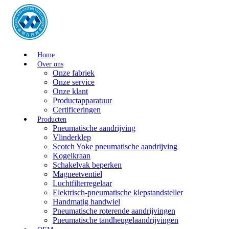
Home
Over ons
Onze fabriek
Onze service
Onze klant
Productapparatuur
Certificeringen
Producten
Pneumatische aandrijving
Vlinderklep
Scotch Yoke pneumatische aandrijving
Kogelkraan
Schakelvak beperken
Magneetventiel
Luchtfilterregelaar
Elektrisch-pneumatische klepstandsteller
Handmatig handwiel
Pneumatische roterende aandrijvingen
Pneumatische tandheugelaandrijvingen