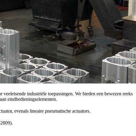
 veeleisende industriële toepassingen. We bieden een bewezen reeks
a aan eindbedieningselementen.
uator, evenals lineaire pneumatische actuators.
62809).