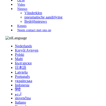
OEM
Video
Nieuws
Vlinderklep
pneumatische aandrijving
Bedrijfsnieuws
Kennis
Neem contact met ons op
Language
Nederlands
Kreyòl Ayisyen
Polski
Malti
Български
日本語
Latviešu
Português
українська
Indonesia
हिंदी
اردو
slovenčina
Italiano