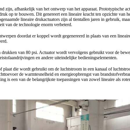
 zijn, afhankelijk van het ontwerp van het apparaat. Prototypische actu
druk op te bouwen. Dit genereert een lineaire kracht ten opzichte van 
 Zogenaamde lineaire drukactuators zijn al tientallen jaren in gebruik, m
teit van de technologie enorm verbeterd.
ntwerpen doordat er koppel wordt gegenereerd in plaats van een lineai
erd.
rukken van 80 psi. Actuator wordt vervolgens gebruikt voor de bewegin
oeistofaandrijvingen en andere uiteindelijke bedieningselementen.
plaat die wordt gebruikt om de luchtstroom in een kanaal of luchtstroo
httoevoer de warmtesnelheid en energieopbrengst van brandstofverbrand
ng is een van de belangrijkste toepassingen van zowel lineaire als rot