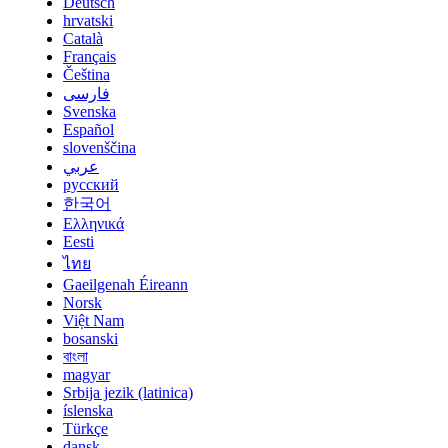
Deutsch
hrvatski
Català
Français
Čeština
فارسی
Svenska
Español
slovenščina
عربي
русский
한국어
Ελληνικά
Eesti
ไทย
Gaeilgenah Éireann
Norsk
Việt Nam
bosanski
বাংলা
magyar
Srbija jezik (latinica)
íslenska
Türkçe
dansk