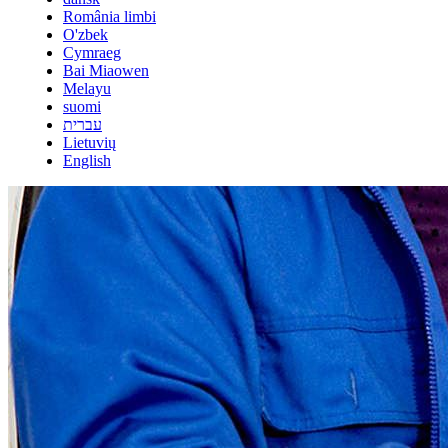
România limbi
O'zbek
Cymraeg
Bai Miaowen
Melayu
suomi
עברית
Lietuvių
English