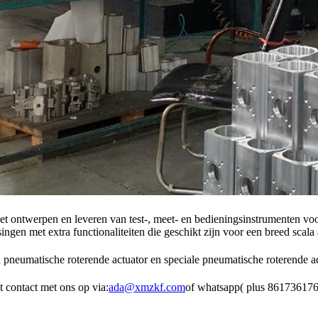
ntwerpen en leveren van test-, meet- en bedieningsinstrumenten voor
ngen met extra functionaliteiten die geschikt zijn voor een breed scal
 pneumatische roterende actuator en speciale pneumatische roterende act
t contact met ons op via:
ada@xmzkf.com
of whatsapp( plus 86173617