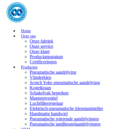
Home
Over ons
Onze fabriek
Onze service
Onze klant
Productapparatuur
Certificeringen
Producten
Pneumatische aandrijving
Vlinderklep
Scotch Yoke pneumatische aandrijving
Kogelkraan
Schakelvak beperken
Magneetventiel
Luchtfilterregelaar
Elektrisch-pneumatische klepstandsteller
Handmatig handwiel
Pneumatische roterende aandrijvingen
Pneumatische tandheugelaandrijvingen