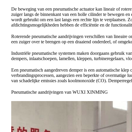
De beweging van een pneumatische actuator kan lineair of roterend
zuiger langs de binnenkant van een holle cilinder te bewegen en 
wordt gebruikt om een ​​last langs een rechte lijn te verplaatsen.
afdichtingsmogelijkheden hebben de efficiëntie en de functionali
Roterende pneumatische aandrijvingen verschillen van lineaire o
een zuiger over te brengen op een draaiend onderdeel, of omgeke
Industriële pneumatische systemen maken doorgaans gebruik van d
dempers, inlaatschoepen, lamellen, kleppen, turbineregelaars, vl
Een pneumatisch aangedreven demper is een automatische klep of 
verbrandingsprocessen, aangezien een beperkte of overmatige luc
​​van schadelijke emissies zoals koolmonoxide (CO). Demperregeli
Pneumatische aandrijvingen van WUXI XINMING